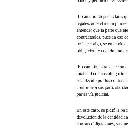
daños y perjuicios respectivo
 Lo anterior deja en claro, que la persona que participa en la celebración de algún acto jurídico, puede ejercer dos acciones 
legales, ante el incumplimie
entender que la parte que ej
contractuales, pues en eso c
no hacer algo, se entiende 
obligación, y cuando uno de 
 En cambio, para la acción de rescisión, no siempre es necesario que la parte demandante acredite haber cumplido en su 
totalidad con sus obligacione
establecido por los contrata
conforme a sus particularidad
partes vía judicial.
En este caso, se pidió la re
devolución de la cantidad e
con sus obligaciones, ya que