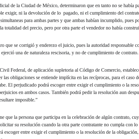
icial de la Ciudad de México, determinaron que en tanto no se había pag
le exigir, ni la devolución de lo  pagado, ni el cumplimiento del contrat
 simultaneas para ambas partes y que ambas habían incumplido, pues por
 totalidad del precio, pero por otra parte el vendedor no había constru
o que se corrigió y enderezo el juicio, pues la autoridad responsable co
e ejerció una de naturaleza rescisoria, y no de cumplimiento de contrato.
Civil Federal, de aplicación supletoria al Código de Comercio, establece
r las obligaciones se entiende implícita en las recíprocas, para el caso 
be. El perjudicado podrá escoger entre exigir el cumplimiento o la reso
perjuicios en ambos casos. También podrá pedir la resolución aun despu
sultare imposible.”
ene que la persona que participa en la celebración de algún contrato, cu
solicitar su resolución cuando la otra parte contratante no cumpla con l
á escoger entre exigir el cumplimiento o la resolución de la obligación,