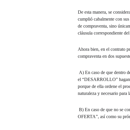
De esta manera, se consider
cumplió cabalmente con sus o
de compraventa, sino únicame
cláusula correspondiente de
Ahora bien, en el contrato p
compraventa en dos supuest
 A) En caso de que dentro del término del plazo señalado no adquiera firmeza la manifestación/licencia de construcción que por 
el “DESARROLLO” hagan ante 
porque de ella ordene el pro
naturaleza y necesario para l
 B) En caso de que no se concluya la construcción del “DEPARTAMENTO” en el “PLAZO DE VIGENCIA DE LA 
OFERTA”, así como su prórro