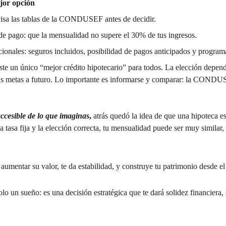
ejor opción
isa las tablas de la CONDUSEF antes de decidir.
de pago: que la mensualidad no supere el 30% de tus ingresos.
cionales: seguros incluidos, posibilidad de pagos anticipados y program
te un único “mejor crédito hipotecario” para todos. La elección depende 
y las metas a futuro. Lo importante es informarse y comparar: la CONDU
.
cesible de lo que imaginas
,
 atrás quedó la idea de que una hipoteca e
tasa fija y la elección correcta, tu mensualidad puede ser muy similar, 
umentar su valor, te da estabilidad, y construye tu patrimonio desde el
lo un sueño: es una decisión estratégica que te dará solidez financiera, 